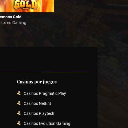
emon's Gold
nspired Gaming
Casinos por juegos
Casinos Pragmatic Play
Casinos NetEnt
Casinos Playtech
Casinos Evolution Gaming