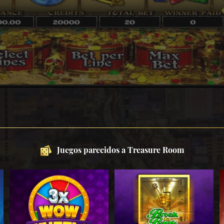
Juegos parecidos a Treasure Room