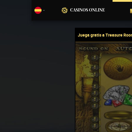
CASINOS ONLINE
Juega gratis a Treasure Ro