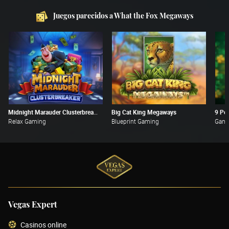
Juegos parecidos a What the Fox Megaways
Midnight Marauder Clusterbreaker
Big Cat King Megaways
9 Po
Relax Gaming
Blueprint Gaming
Game
Vegas Expert
Casinos online