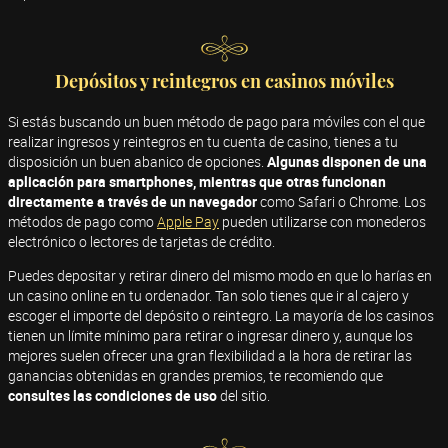
Depósitos y reintegros en casinos móviles
Si estás buscando un buen método de pago para móviles con el que
realizar ingresos y reintegros en tu cuenta de casino, tienes a tu
disposición un buen abanico de opciones.
Algunas disponen de una
aplicación para smartphones, mientras que otras funcionan
directamente a través de un navegador
como Safari o Chrome. Los
métodos de pago como
Apple Pay
pueden utilizarse con monederos
electrónico o lectores de tarjetas de crédito.
Puedes depositar y retirar dinero del mismo modo en que lo harías en
un casino online en tu ordenador. Tan solo tienes que ir al cajero y
escoger el importe del depósito o reintegro. La mayoría de los casinos
tienen un límite mínimo para retirar o ingresar dinero y, aunque los
mejores suelen ofrecer una gran flexibilidad a la hora de retirar las
ganancias obtenidas en grandes premios, te recomiendo que
consultes las condiciones de uso
del sitio.