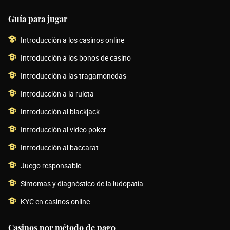
Guía para jugar
Introducción a los casinos online
Introducción a los bonos de casino
Introducción a las tragamonedas
Introducción a la ruleta
Introducción al blackjack
Introducción al video poker
Introducción al baccarat
Juego responsable
Síntomas y diagnóstico de la ludopatía
KYC en casinos online
Casinos por método de pago