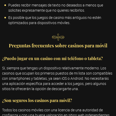
Puedes recibir mensajes de texto no deseados a menos que
solicites expresamente que no quieres recibirlos.
Es posible que los juegos de casino más antiguos no estén
optimizados para dispositivos móviles.
Preguntas frecuentes sobre casinos para móvil
¿Puedo jugar en un casino con mi teléfono o tableta?
Sí, siempre que tengas un dispositivo relativamente moderno. Los
casinos que ocupan los primeros puestos de mi lista son compatibles
con smartphones y tabletas, ya sean iOS o Android. No necesitarás
una aplicación específica para acceder a los juegos, pero algunos
sitios te ofrecerán la opción de descargarte una.
¿Son seguros los casinos para móvil?
Todos los casinos móviles con una licencia de una autoridad de
confianza y con una buena valoración en sitios web independientes