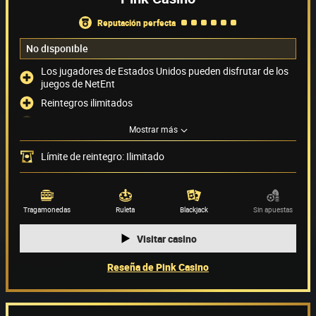
reputación perfecta
No disponible
Los jugadores de Estados Unidos pueden disfrutar de los
juegos de NetEnt
Reintegros ilimitados
Chat de atención al jugador disponible 24/7
Mostrar más
Acepta PayPal como método de pago
Límite de reintegro: Ilimitado
Métodos de pago
(6)
Proveedor de juegos
(72)
Tragamonedas
Ruleta
Blackjack
Sin apuestas
Visitar casino
Reseña de Pink Casino