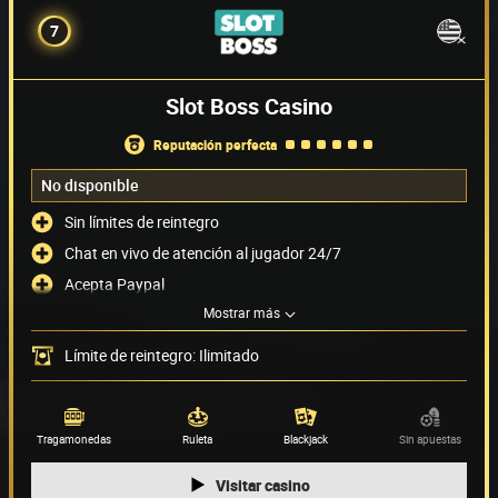
7
Slot Boss Casino
reputación perfecta
No disponible
Sin límites de reintegro
Chat en vivo de atención al jugador 24/7
Acepta Paypal
Mostrar más
No se puede jugar con USD
Métodos de pago
(6)
Límite de reintegro: Ilimitado
Proveedor de juegos
(58)
Tragamonedas
Ruleta
Blackjack
Sin apuestas
Visitar casino