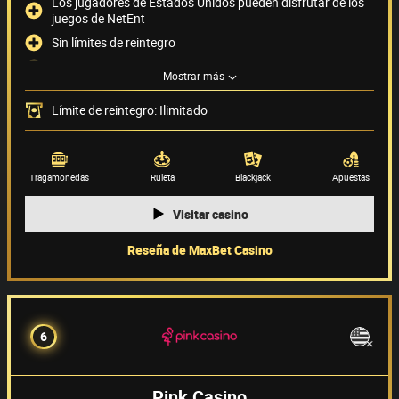
Los jugadores de Estados Unidos pueden disfrutar de los
juegos de NetEnt
Sin límites de reintegro
Chat en vivo de atención al jugador 24/7
Mostrar más
No es posible jugar con USD
Límite de reintegro: Ilimitado
Métodos de pago
(8)
Proveedor de juegos
(44)
Tragamonedas
Ruleta
Blackjack
Apuestas
Visitar casino
Reseña de MaxBet Casino
6
Pink Casino