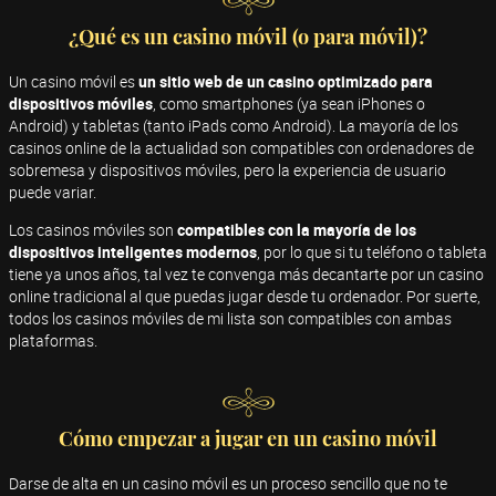
¿Qué es un casino móvil (o para móvil)?
Un casino móvil es
un sitio web de un casino optimizado para
dispositivos móviles
, como smartphones (ya sean iPhones o
Android) y tabletas (tanto iPads como Android). La mayoría de los
casinos online de la actualidad son compatibles con ordenadores de
sobremesa y dispositivos móviles, pero la experiencia de usuario
puede variar.
Los casinos móviles son
compatibles con la mayoría de los
dispositivos inteligentes modernos
, por lo que si tu teléfono o tableta
tiene ya unos años, tal vez te convenga más decantarte por un casino
online tradicional al que puedas jugar desde tu ordenador. Por suerte,
todos los casinos móviles de mi lista son compatibles con ambas
plataformas.
Cómo empezar a jugar en un casino móvil
Darse de alta en un casino móvil es un proceso sencillo que no te