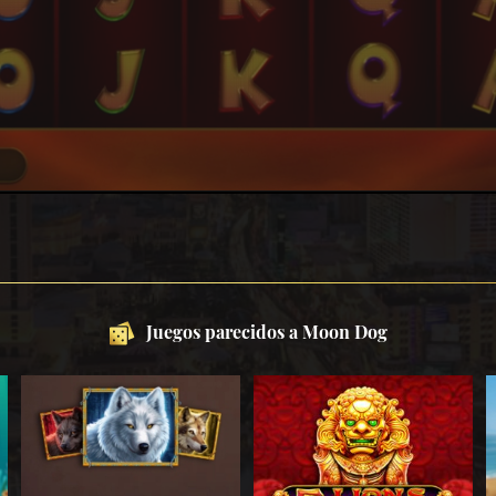
Juegos parecidos a Moon Dog