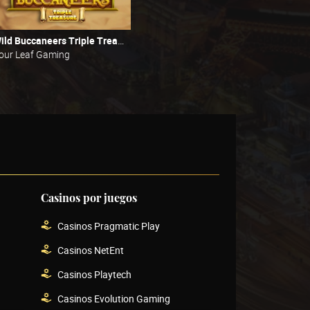
Wild Buccaneers Triple Treasure
our Leaf Gaming
Casinos por juegos
Casinos Pragmatic Play
Casinos NetEnt
Casinos Playtech
Casinos Evolution Gaming