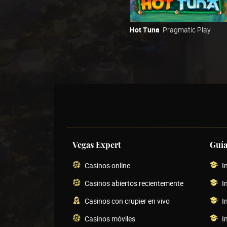
es
Eskimo Riches
SpinOn
Hot Tuna
Pragmatic Play
Vegas Expert
Guía
Casinos online
I
Casinos abiertos recientemente
I
Casinos con crupier en vivo
I
Casinos móviles
I