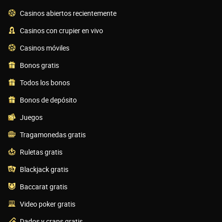
Casinos abiertos recientemente
Casinos con crupier en vivo
Casinos móviles
Bonos gratis
Todos los bonos
Bonos de depósito
Juegos
Tragamonedas gratis
Ruletas gratis
Blackjack gratis
Baccarat gratis
Video poker gratis
Dados y craps gratis