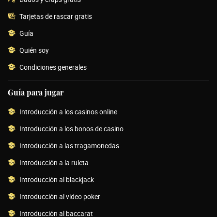
Tarjetas de rascar gratis
Guía
Quién soy
Condiciones generales
Guía para jugar
Introducción a los casinos online
Introducción a los bonos de casino
Introducción a las tragamonedas
Introducción a la ruleta
Introducción al blackjack
Introducción al video poker
Introducción al baccarat