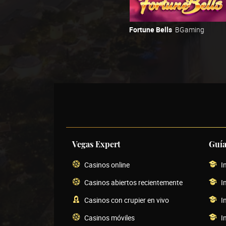
Floating Dragon Hold and Spin
Fate of Fortune
ELK Studios
Fortune Bells
BGaming
Vegas Expert
Guía
Casinos online
I
Casinos abiertos recientemente
I
Casinos con crupier en vivo
I
Casinos móviles
I