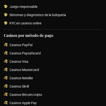
Juego responsable
Síntomas y diagnóstico de la ludopatía
KYC en casinos online
Casinos por método de pago
Casinos PayPal
Casinos Paysafecard
Casinos Visa
Casinos Mastercard
Casinos Neteller
Casinos Skrill
Casinos Bitcoin/cripto
Casinos Apple Pay