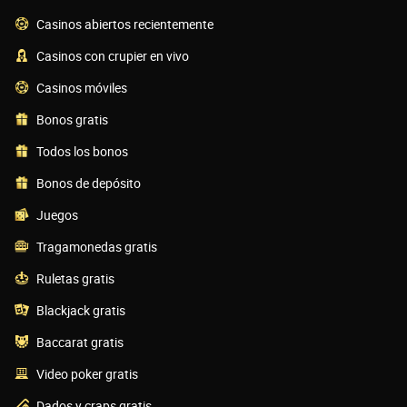
Casinos abiertos recientemente
Casinos con crupier en vivo
Casinos móviles
Bonos gratis
Todos los bonos
Bonos de depósito
Juegos
Tragamonedas gratis
Ruletas gratis
Blackjack gratis
Baccarat gratis
Video poker gratis
Dados y craps gratis