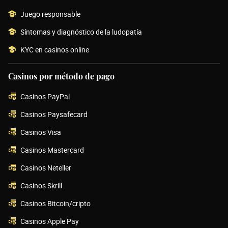
Juego responsable
Síntomas y diagnóstico de la ludopatía
KYC en casinos online
Casinos por método de pago
Casinos PayPal
Casinos Paysafecard
Casinos Visa
Casinos Mastercard
Casinos Neteller
Casinos Skrill
Casinos Bitcoin/cripto
Casinos Apple Pay