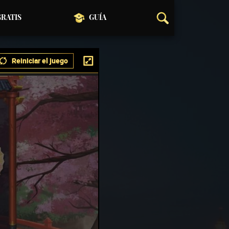
RATIS
GUÍA
Reiniciar el juego