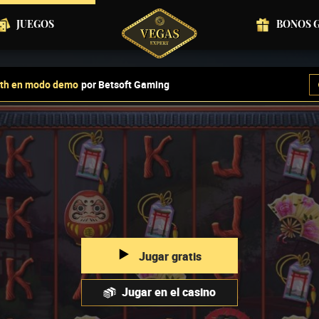
JUEGOS
BONOS G
alth en modo demo
por Betsoft Gaming
Jugar gratis
Jugar en el casino