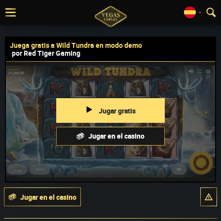
Juega gratis a Wild Tundra en modo demo
por Red Tiger Gaming
Jugar gratis
Jugar en el casino
Jugar en el casino