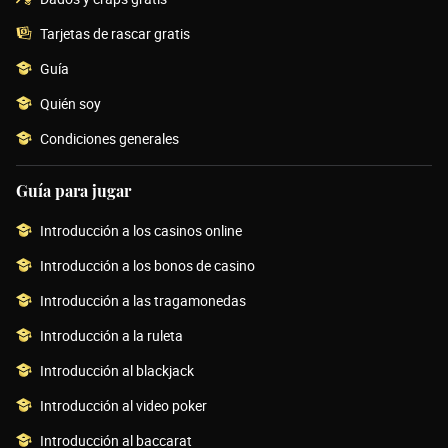
Tarjetas de rascar gratis
Guía
Quién soy
Condiciones generales
Guía para jugar
Introducción a los casinos online
Introducción a los bonos de casino
Introducción a las tragamonedas
Introducción a la ruleta
Introducción al blackjack
Introducción al video poker
Introducción al baccarat