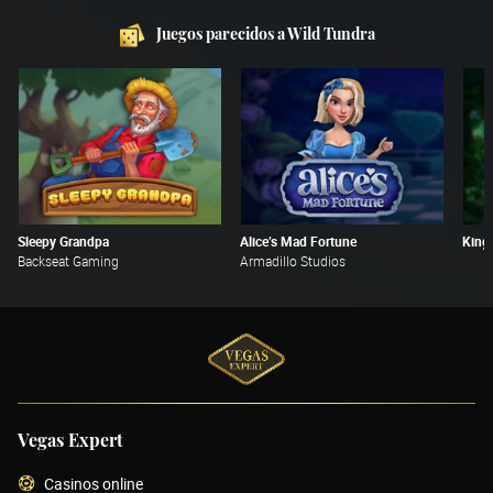
Juegos parecidos a Wild Tundra
Sleepy Grandpa
Alice’s Mad Fortune
King 
Backseat Gaming
Armadillo Studios
Vegas Expert
Casinos online