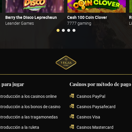
Barry the Disco Leprechaun
Cash 100 Coin Clover
R
Leander Games
7777 gaming
L
View
View
View
View
slide
slide
slide
slide
1
2
3
4
 para jugar
Casinos por método de pago
ntroducción a los casinos online
Casinos PayPal
ntroducción a los bonos de casino
Casinos Paysafecard
ntroducción a las tragamonedas
Casinos Visa
ntroducción a la ruleta
Casinos Mastercard