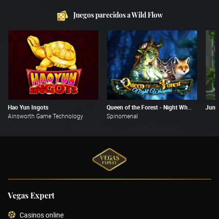
Juegos parecidos a Wild Flow
Hao Yun Ingots
Queen of the Forest - Night Whispers
Jung
Ainsworth Game Technology
Spinomenal
Vegas Expert
Casinos online