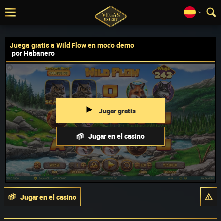
Juega gratis a Wild Flow en modo demo
por Habanero
Jugar gratis
Jugar en el casino
Jugar en el casino