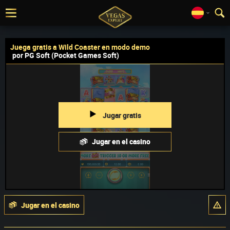
Juega gratis a Wild Coaster en modo demo
por PG Soft (Pocket Games Soft)
Jugar gratis
Jugar en el casino
Jugar en el casino