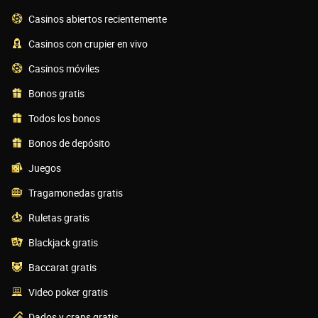
Casinos abiertos recientemente
Casinos con crupier en vivo
Casinos móviles
Bonos gratis
Todos los bonos
Bonos de depósito
Juegos
Tragamonedas gratis
Ruletas gratis
Blackjack gratis
Baccarat gratis
Video poker gratis
Dados y craps gratis