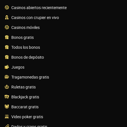
Casinos abiertos recientemente
Casinos con crupier en vivo
Casinos móviles
Bonos gratis
Todos los bonos
Bonos de depósito
Juegos
Tragamonedas gratis
Ruletas gratis
Blackjack gratis
Baccarat gratis
Video poker gratis
Dados y craps gratis