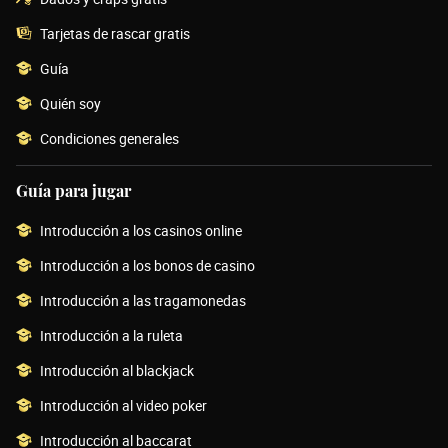
Tarjetas de rascar gratis
Guía
Quién soy
Condiciones generales
Guía para jugar
Introducción a los casinos online
Introducción a los bonos de casino
Introducción a las tragamonedas
Introducción a la ruleta
Introducción al blackjack
Introducción al video poker
Introducción al baccarat