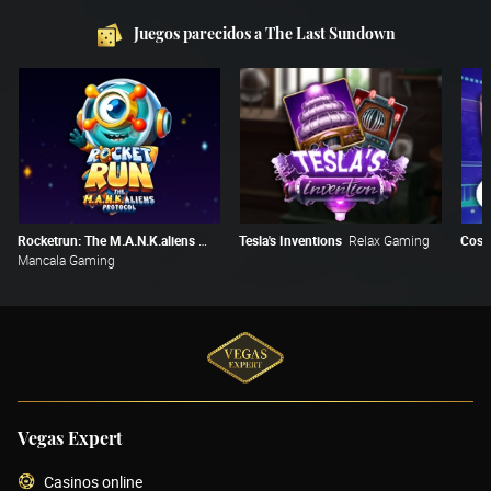
Juegos parecidos a The Last Sundown
Rocketrun: The M.A.N.K.aliens Protocol
Tesla's Inventions
Relax Gaming
Cosm
Mancala Gaming
Vegas Expert
Casinos online