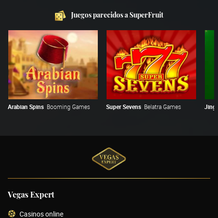
Juegos parecidos a SuperFruit
Arabian Spins
Booming Games
Super Sevens
Belatra Games
Jingl
Vegas Expert
Casinos online