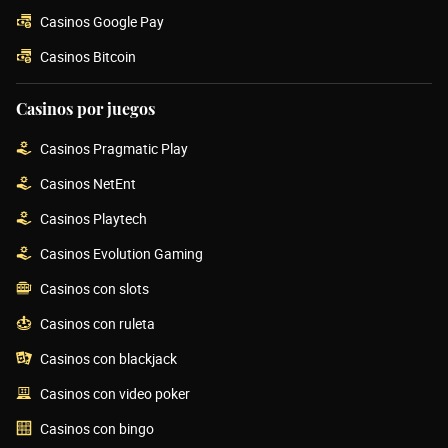
Casinos Google Pay
Casinos Bitcoin
Casinos por juegos
Casinos Pragmatic Play
Casinos NetEnt
Casinos Playtech
Casinos Evolution Gaming
Casinos con slots
Casinos con ruleta
Casinos con blackjack
Casinos con video poker
Casinos con bingo