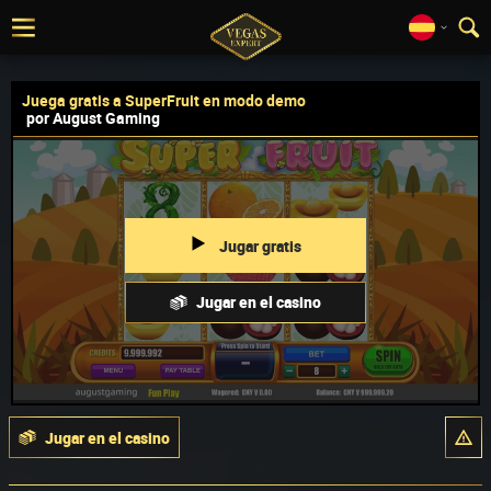
Juega gratis a SuperFruit en modo demo
por August Gaming
Jugar gratis
Jugar en el casino
Jugar en el casino