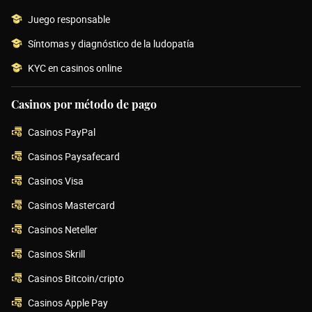
Juego responsable
Síntomas y diagnóstico de la ludopatía
KYC en casinos online
Casinos por método de pago
Casinos PayPal
Casinos Paysafecard
Casinos Visa
Casinos Mastercard
Casinos Neteller
Casinos Skrill
Casinos Bitcoin/cripto
Casinos Apple Pay