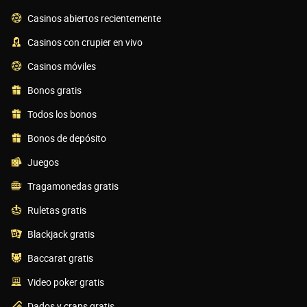
Casinos abiertos recientemente
Casinos con crupier en vivo
Casinos móviles
Bonos gratis
Todos los bonos
Bonos de depósito
Juegos
Tragamonedas gratis
Ruletas gratis
Blackjack gratis
Baccarat gratis
Video poker gratis
Dados y craps gratis