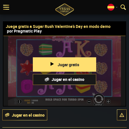
Juega gratis a Sugar Rush Valentine’s Day en modo demo
por Pragmatic Play
Jugar gratis
Jugar en el casino
Jugar en el casino