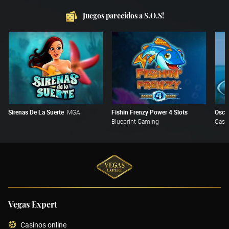
Juegos parecidos a S.O.S!
Sirenas De La Suerte
MGA
Fishin Frenzy Power 4 Slots
Oscar
Blueprint Gaming
Casi
Vegas Expert
Casinos online