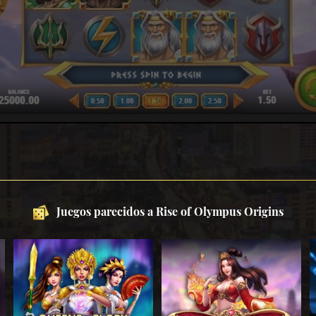
Juegos parecidos a Rise of Olympus Origins