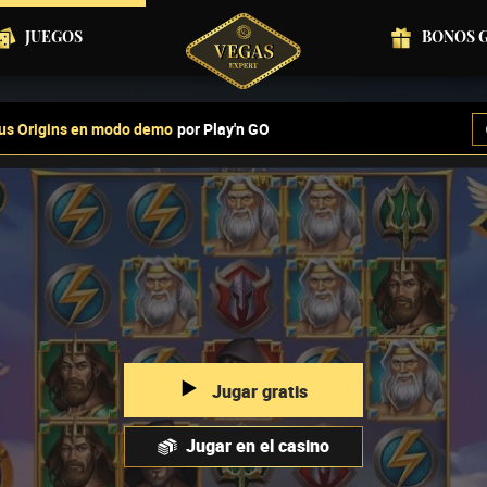
JUEGOS
BONOS G
pus Origins en modo demo
por Play'n GO
Jugar gratis
Jugar en el casino