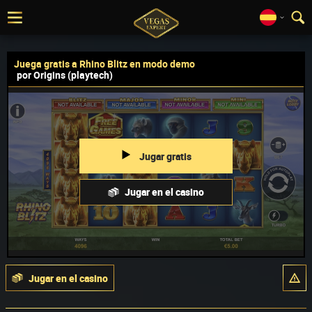
Juega gratis a Rhino Blitz en modo demo
por Origins (playtech)
Jugar gratis
Jugar en el casino
Jugar en el casino