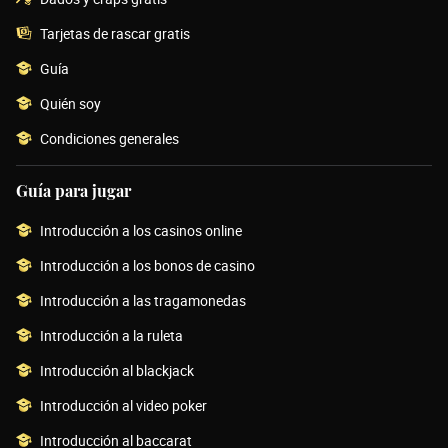
Tarjetas de rascar gratis
Guía
Quién soy
Condiciones generales
Guía para jugar
Introducción a los casinos online
Introducción a los bonos de casino
Introducción a las tragamonedas
Introducción a la ruleta
Introducción al blackjack
Introducción al video poker
Introducción al baccarat