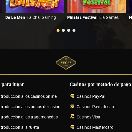
Da Le Men
Fa Chai Gaming
Pinatas Festival
Ela Games
N
View
View
View
View
slide
slide
slide
slide
1
2
3
4
 para jugar
Casinos por método de pago
ntroducción a los casinos online
Casinos PayPal
ntroducción a los bonos de casino
Casinos Paysafecard
ntroducción a las tragamonedas
Casinos Visa
ntroducción a la ruleta
Casinos Mastercard