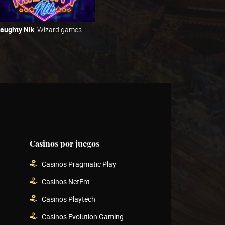
aughty Nik
Wizard games
Casinos por juegos
Casinos Pragmatic Play
Casinos NetEnt
Casinos Playtech
Casinos Evolution Gaming