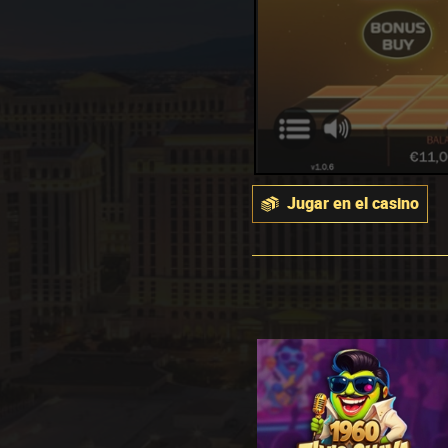
Jugar en el casino