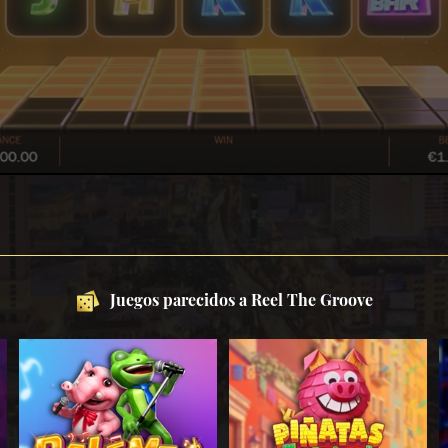
Juegos parecidos a Reel The Groove