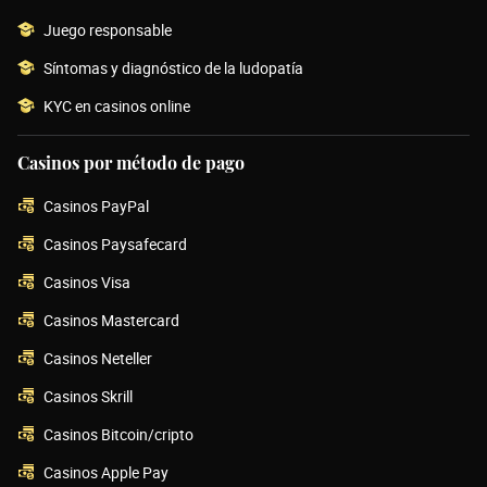
Juego responsable
Síntomas y diagnóstico de la ludopatía
KYC en casinos online
Casinos por método de pago
Casinos PayPal
Casinos Paysafecard
Casinos Visa
Casinos Mastercard
Casinos Neteller
Casinos Skrill
Casinos Bitcoin/cripto
Casinos Apple Pay