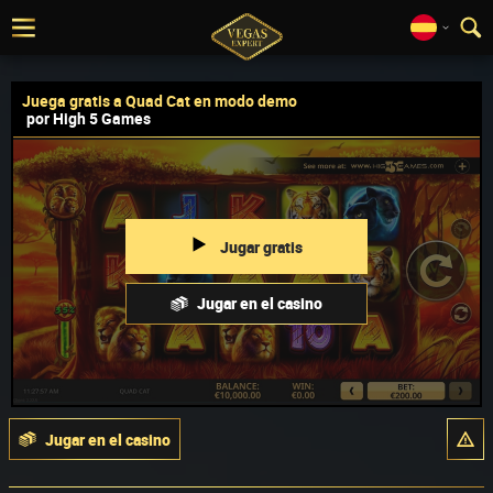
Juega gratis a Quad Cat en modo demo
por High 5 Games
Jugar gratis
Jugar en el casino
Jugar en el casino