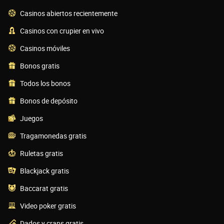
Casinos abiertos recientemente
Casinos con crupier en vivo
Casinos móviles
Bonos gratis
Todos los bonos
Bonos de depósito
Juegos
Tragamonedas gratis
Ruletas gratis
Blackjack gratis
Baccarat gratis
Video poker gratis
Dados y craps gratis