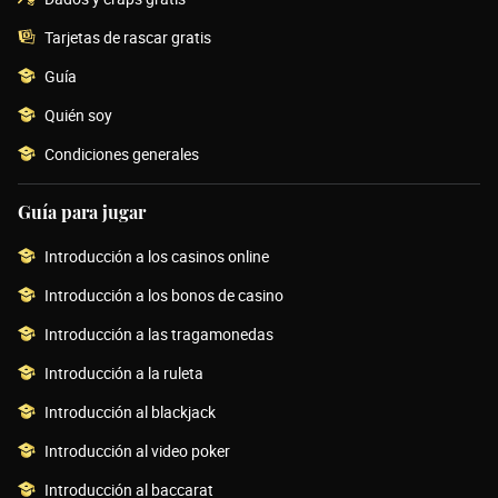
Tarjetas de rascar gratis
Guía
Quién soy
Condiciones generales
Guía para jugar
Introducción a los casinos online
Introducción a los bonos de casino
Introducción a las tragamonedas
Introducción a la ruleta
Introducción al blackjack
Introducción al video poker
Introducción al baccarat