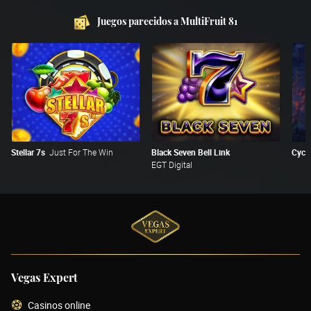
Juegos parecidos a MultiFruit 81
Stellar 7s
Just For The Win
Black Seven Bell Link
Cycl
EGT Digital
Vegas Expert
Casinos online