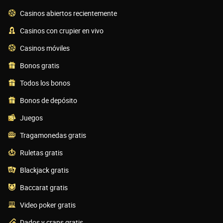
Casinos abiertos recientemente
Casinos con crupier en vivo
Casinos móviles
Bonos gratis
Todos los bonos
Bonos de depósito
Juegos
Tragamonedas gratis
Ruletas gratis
Blackjack gratis
Baccarat gratis
Video poker gratis
Dados y craps gratis