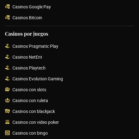
Casinos Google Pay
Casinos Bitcoin
Casinos por juegos
Casinos Pragmatic Play
Casinos NetEnt
Casinos Playtech
Casinos Evolution Gaming
Casinos con slots
Casinos con ruleta
Casinos con blackjack
Casinos con video poker
Casinos con bingo