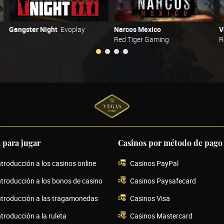
Gangster Night
Evoplay
Narcos Mexico
V
Red Tiger Gaming
R
View
View
View
View
slide
slide
slide
slide
1
2
3
4
 para jugar
Casinos por método de pago
ntroducción a los casinos online
Casinos PayPal
ntroducción a los bonos de casino
Casinos Paysafecard
ntroducción a las tragamonedas
Casinos Visa
ntroducción a la ruleta
Casinos Mastercard