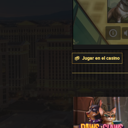
Jugar en el casino