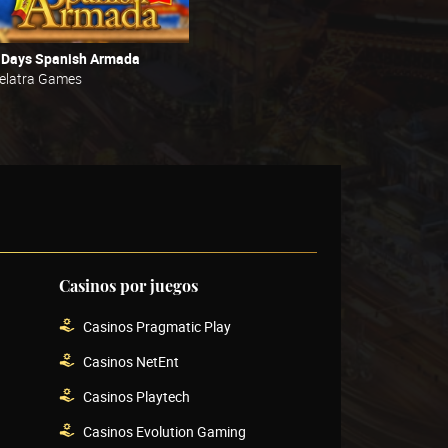
 Days Spanish Armada
elatra Games
Casinos por juegos
Casinos Pragmatic Play
Casinos NetEnt
Casinos Playtech
Casinos Evolution Gaming