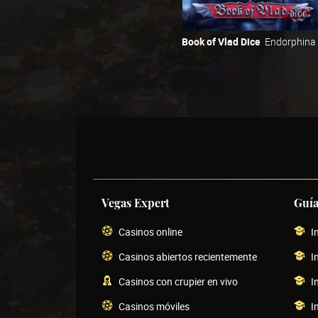
Vampiris Coin Chase
Book of Vlad Dice
Endorphina
Dream Play
Vegas Expert
Guía
Casinos online
I
Casinos abiertos recientemente
I
Casinos con crupier en vivo
I
Casinos móviles
I