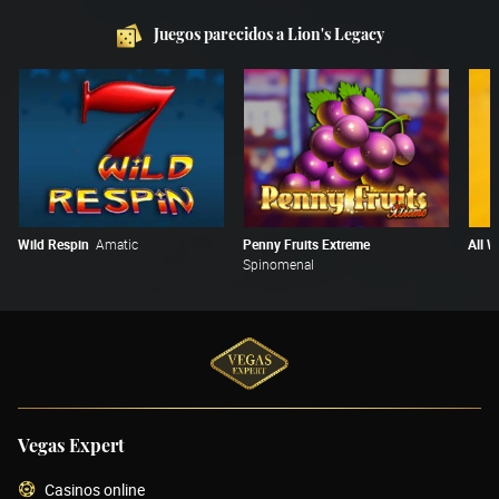
Juegos parecidos a Lion's Legacy
Wild Respin
Amatic
Penny Fruits Extreme
All W
Spinomenal
Vegas Expert
Casinos online