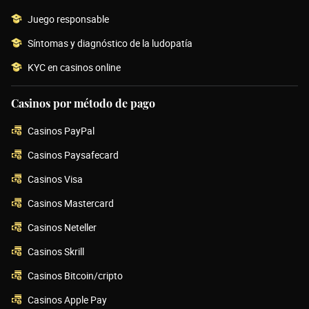
Juego responsable
Síntomas y diagnóstico de la ludopatía
KYC en casinos online
Casinos por método de pago
Casinos PayPal
Casinos Paysafecard
Casinos Visa
Casinos Mastercard
Casinos Neteller
Casinos Skrill
Casinos Bitcoin/cripto
Casinos Apple Pay