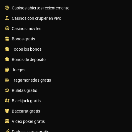
Casinos abiertos recientemente
Casinos con crupier en vivo
Casinos móviles
Bonos gratis
Todos los bonos
Bonos de depósito
Juegos
Tragamonedas gratis
Ruletas gratis
Blackjack gratis
Baccarat gratis
Video poker gratis
Dados y craps gratis