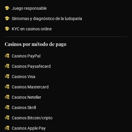
Juego responsable
Síntomas y diagnóstico de la ludopatía
KYC en casinos online
Casinos por método de pago
Casinos PayPal
Casinos Paysafecard
Casinos Visa
Casinos Mastercard
Casinos Neteller
Casinos Skrill
Casinos Bitcoin/cripto
Casinos Apple Pay