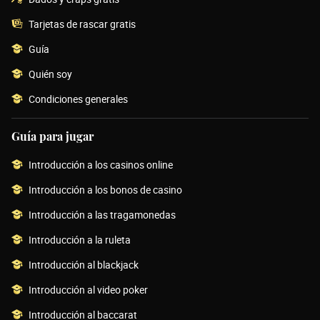
Tarjetas de rascar gratis
Guía
Quién soy
Condiciones generales
Guía para jugar
Introducción a los casinos online
Introducción a los bonos de casino
Introducción a las tragamonedas
Introducción a la ruleta
Introducción al blackjack
Introducción al video poker
Introducción al baccarat