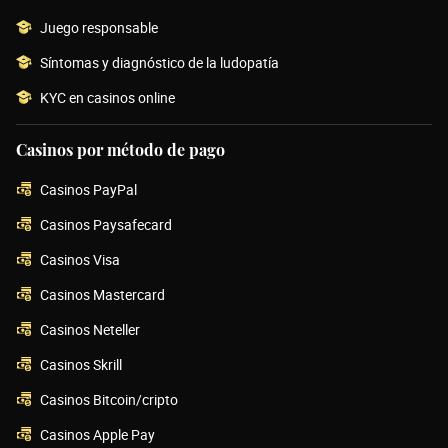
Juego responsable
Síntomas y diagnóstico de la ludopatía
KYC en casinos online
Casinos por método de pago
Casinos PayPal
Casinos Paysafecard
Casinos Visa
Casinos Mastercard
Casinos Neteller
Casinos Skrill
Casinos Bitcoin/cripto
Casinos Apple Pay