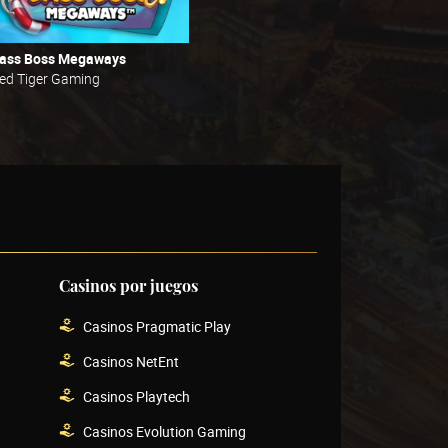
ass Boss Megaways
ed Tiger Gaming
Casinos por juegos
Casinos Pragmatic Play
Casinos NetEnt
Casinos Playtech
Casinos Evolution Gaming