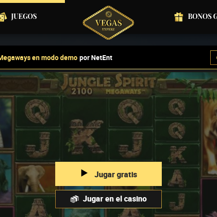
JUEGOS
BONOS G
it Megaways en modo demo
por NetEnt
Jugar gratis
Jugar en el casino