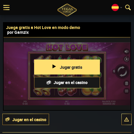
Juega gratis a Hot Love en modo demo
por Gamzix
Jugar gratis
Jugar en el casino
Jugar en el casino