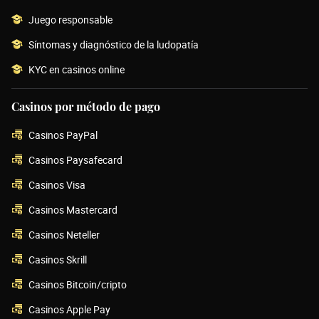
Juego responsable
Síntomas y diagnóstico de la ludopatía
KYC en casinos online
Casinos por método de pago
Casinos PayPal
Casinos Paysafecard
Casinos Visa
Casinos Mastercard
Casinos Neteller
Casinos Skrill
Casinos Bitcoin/cripto
Casinos Apple Pay