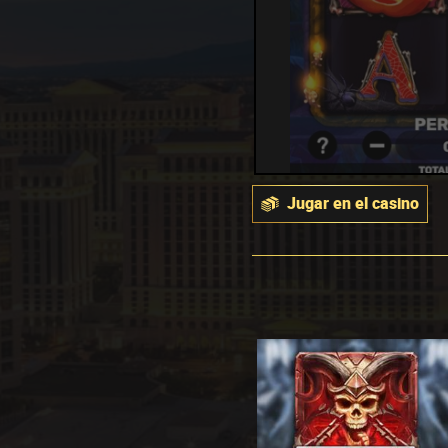
Jugar en el casino