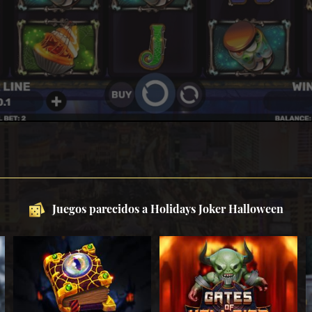
Juegos parecidos a Holidays Joker Halloween