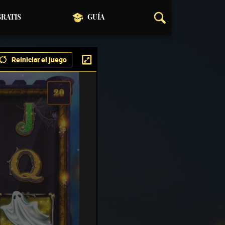
RATIS
GUÍA
Reiniciar el juego