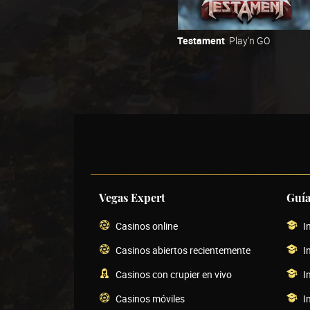
g
Zombie Rabbit
Testament
Play'n GO
Massive Studios
Vegas Expert
Guía
Casinos online
I
Casinos abiertos recientemente
I
Casinos con crupier en vivo
I
Casinos móviles
I