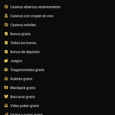
Casinos abiertos recientemente
Casinos con crupier en vivo
Casinos móviles
Bonos gratis
Todos los bonos
Bonos de depósito
Juegos
Tragamonedas gratis
Ruletas gratis
Blackjack gratis
Baccarat gratis
Video poker gratis
Dados y craps gratis