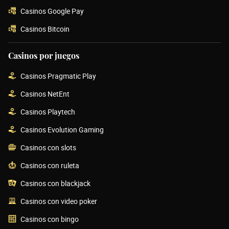
Casinos Google Pay
Casinos Bitcoin
Casinos por juegos
Casinos Pragmatic Play
Casinos NetEnt
Casinos Playtech
Casinos Evolution Gaming
Casinos con slots
Casinos con ruleta
Casinos con blackjack
Casinos con video poker
Casinos con bingo