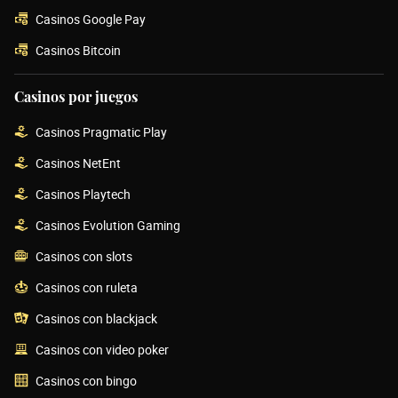
Casinos Google Pay
Casinos Bitcoin
Casinos por juegos
Casinos Pragmatic Play
Casinos NetEnt
Casinos Playtech
Casinos Evolution Gaming
Casinos con slots
Casinos con ruleta
Casinos con blackjack
Casinos con video poker
Casinos con bingo