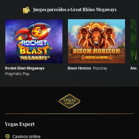
Juegos parecidos a Great Rhino Megaways
Rocket Blast Megaways
Bison Horizon
Popiplay
Amaz
Pragmatic Play
Vegas Expert
Casinos online