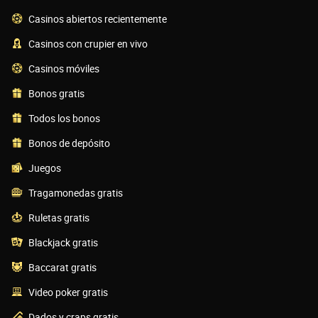
Casinos abiertos recientemente
Casinos con crupier en vivo
Casinos móviles
Bonos gratis
Todos los bonos
Bonos de depósito
Juegos
Tragamonedas gratis
Ruletas gratis
Blackjack gratis
Baccarat gratis
Video poker gratis
Dados y craps gratis