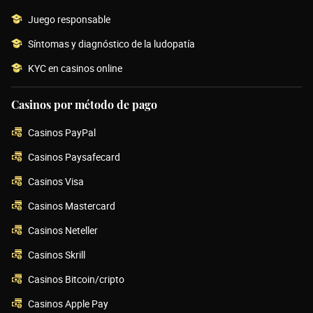
Juego responsable
Síntomas y diagnóstico de la ludopatía
KYC en casinos online
Casinos por método de pago
Casinos PayPal
Casinos Paysafecard
Casinos Visa
Casinos Mastercard
Casinos Neteller
Casinos Skrill
Casinos Bitcoin/cripto
Casinos Apple Pay