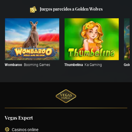
Juegos parecidos a Golden Wolves
Wombaroo
Booming Games
Thumbelina
Ka Gaming
Golde
Vegas Expert
Casinos online