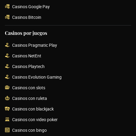
Casinos Google Pay
Casinos Bitcoin
Casinos por juegos
Casinos Pragmatic Play
Casinos NetEnt
Casinos Playtech
Casinos Evolution Gaming
Casinos con slots
Casinos con ruleta
Casinos con blackjack
Casinos con video poker
Casinos con bingo