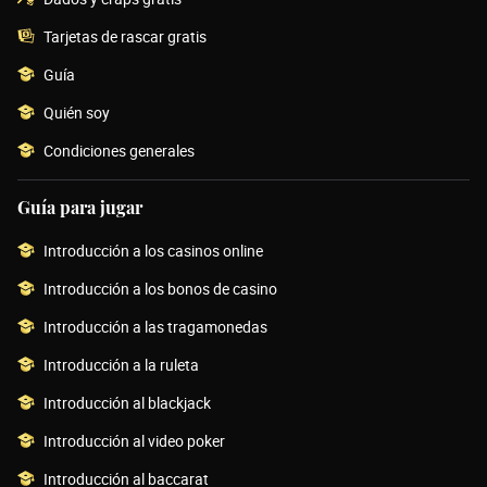
Tarjetas de rascar gratis
Guía
Quién soy
Condiciones generales
Guía para jugar
Introducción a los casinos online
Introducción a los bonos de casino
Introducción a las tragamonedas
Introducción a la ruleta
Introducción al blackjack
Introducción al video poker
Introducción al baccarat