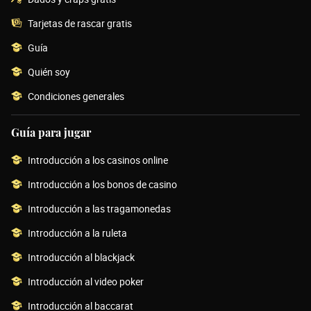
Tarjetas de rascar gratis
Guía
Quién soy
Condiciones generales
Guía para jugar
Introducción a los casinos online
Introducción a los bonos de casino
Introducción a las tragamonedas
Introducción a la ruleta
Introducción al blackjack
Introducción al video poker
Introducción al baccarat