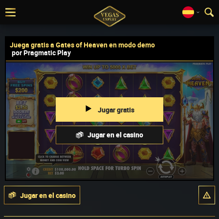
Juega gratis a Gates of Heaven en modo demo
por Pragmatic Play
Jugar gratis
Jugar en el casino
Jugar en el casino