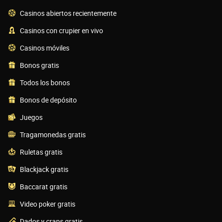
Casinos abiertos recientemente
Casinos con crupier en vivo
Casinos móviles
Bonos gratis
Todos los bonos
Bonos de depósito
Juegos
Tragamonedas gratis
Ruletas gratis
Blackjack gratis
Baccarat gratis
Video poker gratis
Dados y craps gratis