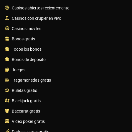
Casinos abiertos recientemente
Casinos con crupier en vivo
Casinos móviles
Bonos gratis
Todos los bonos
Bonos de depósito
Juegos
Tragamonedas gratis
Ruletas gratis
Blackjack gratis
Baccarat gratis
Video poker gratis
Dados y craps gratis