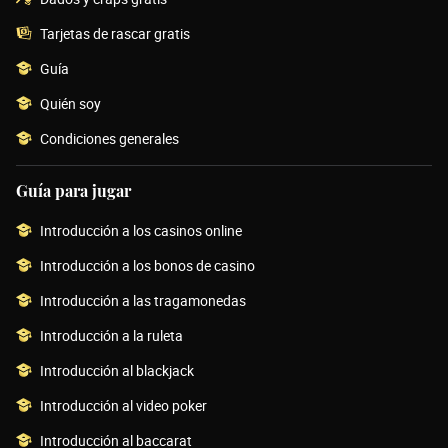
Tarjetas de rascar gratis
Guía
Quién soy
Condiciones generales
Guía para jugar
Introducción a los casinos online
Introducción a los bonos de casino
Introducción a las tragamonedas
Introducción a la ruleta
Introducción al blackjack
Introducción al video poker
Introducción al baccarat