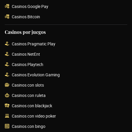
Casinos Google Pay
Casinos Bitcoin
Casinos por juegos
Casinos Pragmatic Play
Casinos NetEnt
Casinos Playtech
Casinos Evolution Gaming
Casinos con slots
Casinos con ruleta
Casinos con blackjack
Casinos con video poker
Casinos con bingo