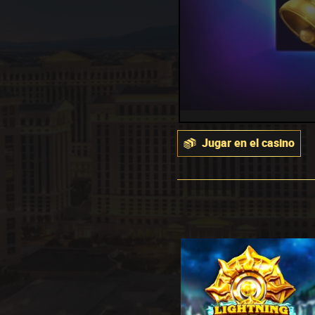
Jugar en el casino