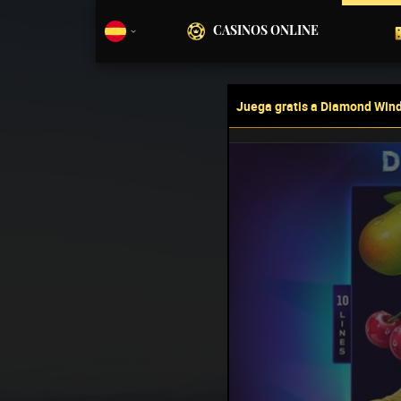
CASINOS ONLINE
Juega gratis a Diamond Win