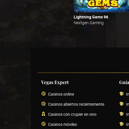
ng
Diamond Supernova 40
Lightning Gems 96
Push Gaming
Nextgen Gaming
Vegas Expert
Guía
Casinos online
I
Casinos abiertos recientemente
I
Casinos con crupier en vivo
I
Casinos móviles
I