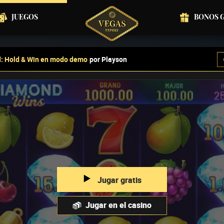
JUEGOS
BONOS G
d: Hold & Win en modo demo
por Playson
Jugar gratis
Jugar en el casino