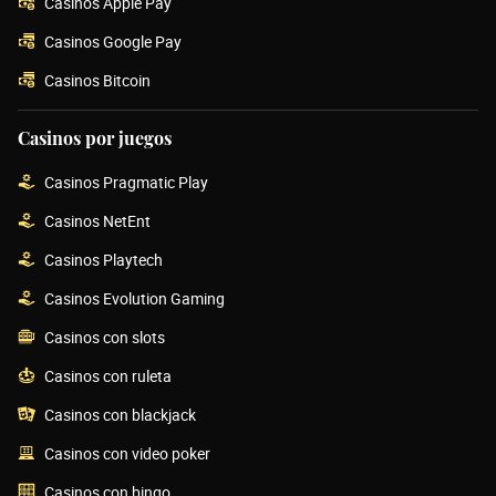
Casinos Apple Pay
Casinos Google Pay
Casinos Bitcoin
Casinos por juegos
Casinos Pragmatic Play
Casinos NetEnt
Casinos Playtech
Casinos Evolution Gaming
Casinos con slots
Casinos con ruleta
Casinos con blackjack
Casinos con video poker
Casinos con bingo