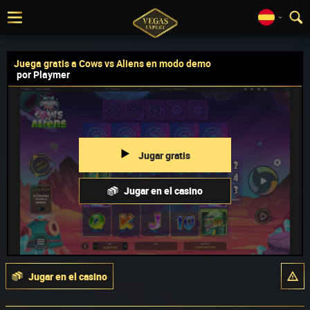
Juega gratis a Cows vs Aliens en modo demo
por Playmer
Jugar gratis
Jugar en el casino
Jugar en el casino