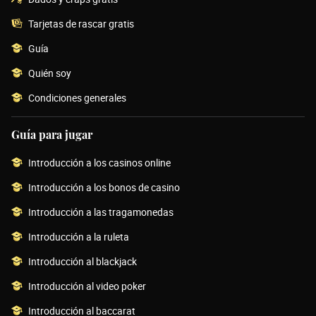
Tarjetas de rascar gratis
Guía
Quién soy
Condiciones generales
Guía para jugar
Introducción a los casinos online
Introducción a los bonos de casino
Introducción a las tragamonedas
Introducción a la ruleta
Introducción al blackjack
Introducción al video poker
Introducción al baccarat