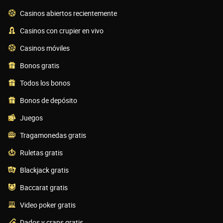
Casinos abiertos recientemente
Casinos con crupier en vivo
Casinos móviles
Bonos gratis
Todos los bonos
Bonos de depósito
Juegos
Tragamonedas gratis
Ruletas gratis
Blackjack gratis
Baccarat gratis
Video poker gratis
Dados y craps gratis