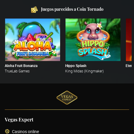
Juegos parecidos a Coin Tornado
Aloha Fruit Bonanza
Hippo Splash
Etern
TrueLab Games
King Midas (Kingmaker)
Vegas Expert
Casinos online