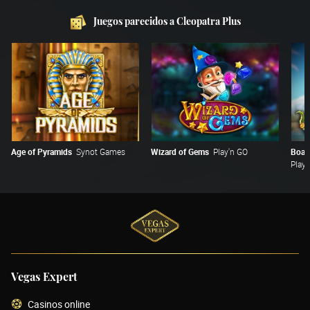
Juegos parecidos a Cleopatra Plus
Age of Pyramids
Synot Games
Wizard of Gems
Play'n GO
Boat
Play'
Vegas Expert
Casinos online