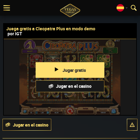
Juega gratis a Cleopatra Plus en modo demo
por IGT
Jugar gratis
Jugar en el casino
Jugar en el casino