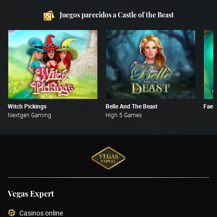
Juegos parecidos a Castle of the Beast
Witch Pickings
Belle And The Beast
Faeri
Nextgen Gaming
High 5 Games
Vegas Expert
Casinos online