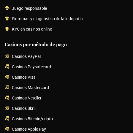
Juego responsable
Síntomas y diagnóstico de la ludopatía
KYC en casinos online
Casinos por método de pago
Casinos PayPal
Casinos Paysafecard
Casinos Visa
Casinos Mastercard
Casinos Neteller
Casinos Skrill
Casinos Bitcoin/cripto
Casinos Apple Pay