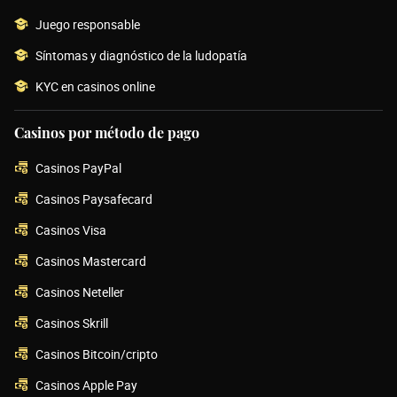
Juego responsable
Síntomas y diagnóstico de la ludopatía
KYC en casinos online
Casinos por método de pago
Casinos PayPal
Casinos Paysafecard
Casinos Visa
Casinos Mastercard
Casinos Neteller
Casinos Skrill
Casinos Bitcoin/cripto
Casinos Apple Pay