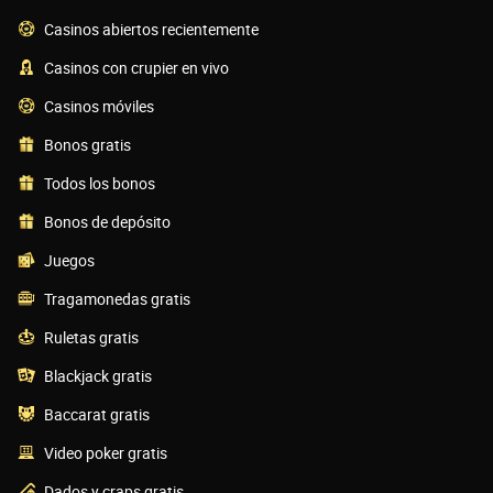
Casinos abiertos recientemente
Casinos con crupier en vivo
Casinos móviles
Bonos gratis
Todos los bonos
Bonos de depósito
Juegos
Tragamonedas gratis
Ruletas gratis
Blackjack gratis
Baccarat gratis
Video poker gratis
Dados y craps gratis