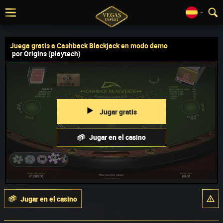
Juega gratis a Cashback Blackjack en modo demo
por Origins (playtech)
Jugar gratis
Jugar en el casino
Jugar en el casino