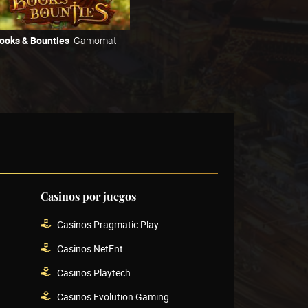
ooks & Bounties
Gamomat
Casinos por juegos
Casinos Pragmatic Play
Casinos NetEnt
Casinos Playtech
Casinos Evolution Gaming