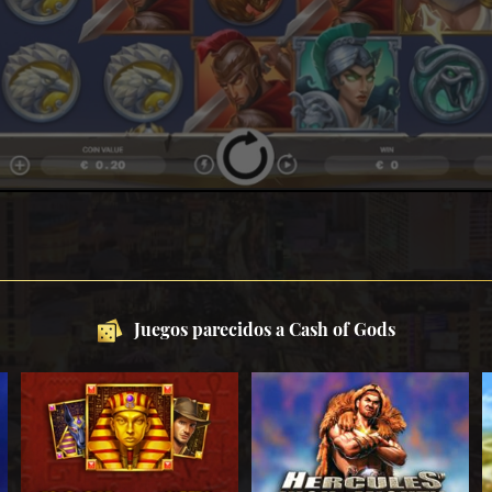
Juegos parecidos a Cash of Gods