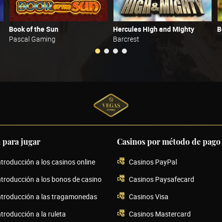
Book of the Sun
Hercules High and Mighty
B
Pascal Gaming
Barcrest
View
View
View
View
slide
slide
slide
slide
1
2
3
4
 para jugar
Casinos por método de pago
ntroducción a los casinos online
Casinos PayPal
ntroducción a los bonos de casino
Casinos Paysafecard
ntroducción a las tragamonedas
Casinos Visa
ntroducción a la ruleta
Casinos Mastercard