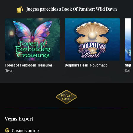
Juegos parecidos a Book Of Panther: Wild Dawn
Forest of Forbidden Treasures
Dolphin's Pearl
Novomatic
Night
Rival
Spin
Vegas Expert
Casinos online