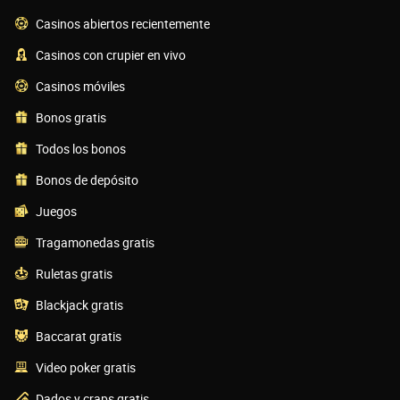
Casinos abiertos recientemente
Casinos con crupier en vivo
Casinos móviles
Bonos gratis
Todos los bonos
Bonos de depósito
Juegos
Tragamonedas gratis
Ruletas gratis
Blackjack gratis
Baccarat gratis
Video poker gratis
Dados y craps gratis