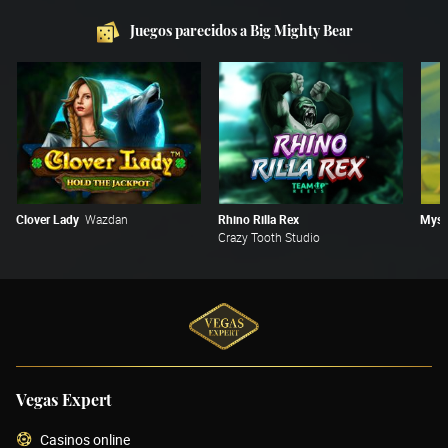
Juegos parecidos a Big Mighty Bear
Clover Lady
Wazdan
Rhino Rilla Rex
Myst
Crazy Tooth Studio
Vegas Expert
Casinos online